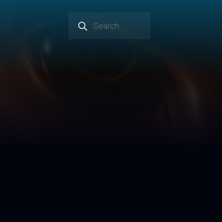
Products
search