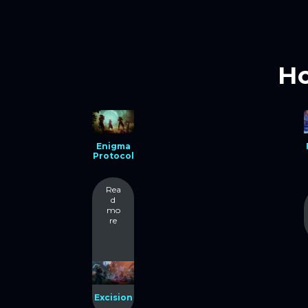
Но
Enigma
Protocol
Rea
d
mo
re
Excision