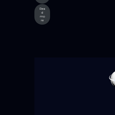
Rea
d
mo
re