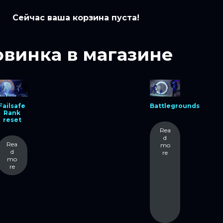
Сейчас ваша корзина пуста!
винка в магазине
Failsafe
Battlegrounds
Rank
reset
Rea
d
Rea
mo
d
re
mo
re